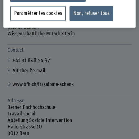
Paramétrer les cookies
Non, refuser tous
Salome Schenk
Wissenschaftliche Mitarbeiterin
Contact
+41 31 848 54 97
Afficher l'e-mail
www.bfh.ch/fr/salome-schenk
Adresse
Berner Fachhochschule
Travail social
Abteilung Soziale Intervention
Hallerstrasse 10
3012 Bern