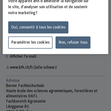
votre appareil afin d'améliorer la navigation sur
le site, d'analyser son utilisation et de soutenir
notre marketing ?
Dr. Julia Schwarz
Wissenschaftliche Mitarbeiterin
Oui, consentir à tous les cookies
Contact
Paramétrer les cookies
Non, refuser tous
+41 31 910 21 14
Afficher l'e-mail
www.bfh.ch/fr/julia-schwarz
Adresse
Berner Fachhochschule
Haute école des sciences agronomiques, forestières et
alimentaires HAFL
Fachbereich Agronomie
Länggasse 85