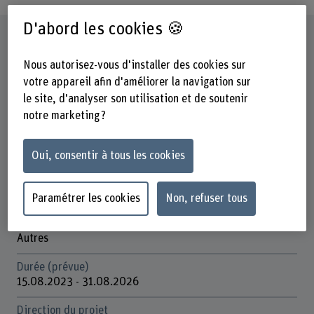
D'abord les cookies 🍪
Fiche signalétique
Nous autorisez-vous d'installer des cookies sur
Départements participants
votre appareil afin d'améliorer la navigation sur
Haute école des sciences agronomiques, forestières et
le site, d'analyser son utilisation et de soutenir
alimentaires
notre marketing ?
Institut(s)
Agronomie
Oui, consentir à tous les cookies
Unité(s) de recherche
Animaux de rente et chevaux
Paramétrer les cookies
Non, refuser tous
Organisation d'encouragement
Autres
Durée (prévue)
15.08.2023 - 31.08.2026
Direction du projet