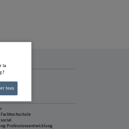
r la
g ?
ce
ser tous
di
e
 Fachhochschule
 social
ung Professionsentwicklung