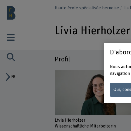
Haute école spécialisée bernoise
La
Livia Hierholzer
D'abord
Profil
Nous autor
navigation 
FR
Oui, cons
Livia Hierholzer
Wissenschaftliche Mitarbeiterin