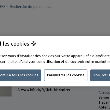
 BFH
Recherche de personnes
 les cookies 🍪
isez-vous d'installer des cookies sur votre appareil afin d'améliore
sur le site, d'analyser son utilisation et de soutenir notre marketin
Contact
Présen
Lundi
+41 31 848 68 94
Mardi
entir à tous les cookies
Paramétrer les cookies
Non, refu
Mercre
Afficher l'e-mail
Jeudi
www.bfh.ch/fr/livia-hierholzer
Adress
Berner
Travail
Abteil