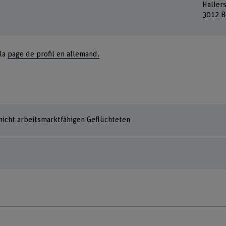
Haller
3012 B
 la
page de profil en allemand.
icht arbeitsmarktfähigen Geflüchteten