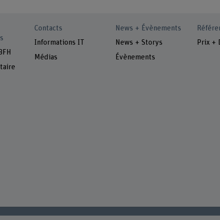
Contacts
News + Évènements
Référe
s
Informations IT
News + Storys
Prix + 
 BFH
Médias
Évènements
taire