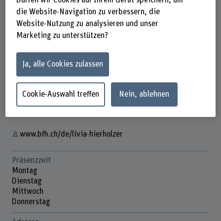
Dürfen wir Cookies auf Ihrem Gerät speichern, um
die Website-Navigation zu verbessern, die
Website-Nutzung zu analysieren und unser
Marketing zu unterstützen?
Livia Hierholzer
Wissenschaftliche Mitarbeiterin
Ja, alle Cookies zulassen
Kontakt
Cookie-Auswahl treffen
Nein, ablehnen
+41 31 848 68 94
E-Mail anzeigen
www.bfh.ch/de/livia-hierholzer
Präsenzzeit
Montag
Dienstag
Mittwoch
Donnerstag