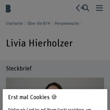
DE
Startseite
Über die BFH
Personensuche
Livia Hierholzer
Steckbrief
Erst mal Cookies 🍪