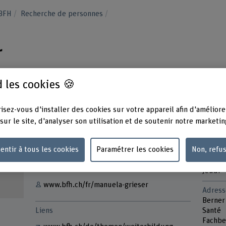
 BFH
Recherche de personnes
r
 les cookies 🍪
isez-vous d'installer des cookies sur votre appareil afin d'améliore
sur le site, d'analyser son utilisation et de soutenir notre marketin
Contact
Présen
Lundi
+41 31 848 45 50
entir à tous les cookies
Paramétrer les cookies
Non, refu
Mardi
Mercre
Afficher l'e-mail
Jeudi
www.bfh.ch/fr/manuela-grieser
Adress
Berner
Liens
Santé
Fachbe