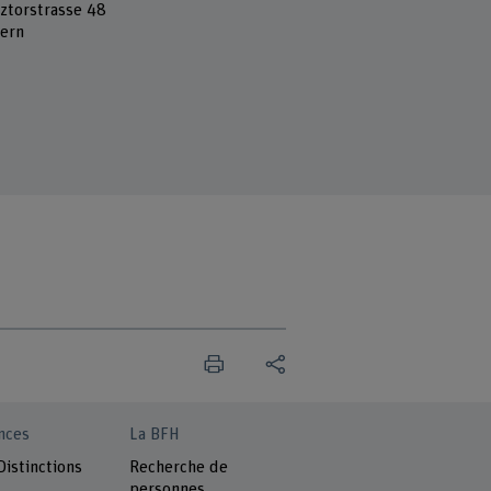
ztorstrasse 48
ern
nces
La BFH
Distinctions
Recherche de
personnes