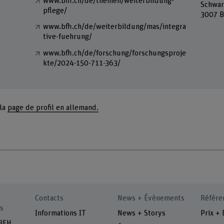
www.bfh.ch/de/themen/weiterbildung-
Schwar
pflege/
3007 B
www.bfh.ch/de/weiterbildung/mas/integra
tive-fuehrung/
www.bfh.ch/de/forschung/forschungsproje
kte/2024-150-711-363/
 la
page de profil en allemand.
Contacts
News + Évènements
Référe
s
Informations IT
News + Storys
Prix + 
 BFH