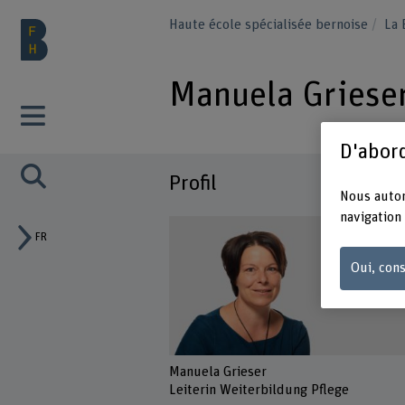
Haute école spécialisée bernoise
La
Manuela Griese
D'abord
Profil
Nous autor
navigation 
FR
Oui, cons
Manuela Grieser
Leiterin Weiterbildung Pflege