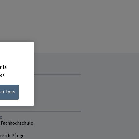
r la
g ?
ce
ser tous
di
e
 Fachhochschule
reich Pflege