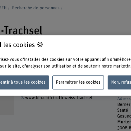
 BFH
Recherche de personnes
-Trachsel
 les cookies 🍪
isez-vous d'installer des cookies sur votre appareil afin d'améliore
sur le site, d'analyser son utilisation et de soutenir notre marketin
Contact
Présen
Mardi
entir à tous les cookies
Paramétrer les cookies
Non, refu
Afficher l'e-mail
Jeudi 
www.bfh.ch/fr/ruth-weiss-trachsel
Adress
Berner
Santé
Gesund
Murten
3008 B