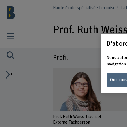
Haute école spécialisée bernoise
La
Prof. Ruth Weiss
D'abord
Profil
Nous autor
navigation 
FR
Oui, cons
Prof. Ruth Weiss-Trachsel
Externe Fachperson