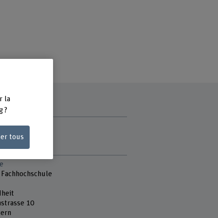
r la
g ?
ce
ser tous
matin
e
 Fachhochschule
heit
strasse 10
ern