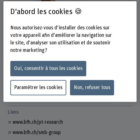
D'abord les cookies 🍪
Prof. Dr. Stefan Schmid
Nous autorisez-vous d'installer des cookies sur
Stv. Leiter aF&E Physiotherapie
votre appareil afin d'améliorer la navigation sur
le site, d'analyser son utilisation et de soutenir
notre marketing ?
Contact
Oui, consentir à tous les cookies
+41 31 848 37 96
Afficher l'e-mail
Paramétrer les cookies
Non, refuser tous
www.bfh.ch/fr/stefan-schmid
Liens
www.bfh.ch/pt-research
www.bfh.ch/smb-group