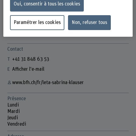
Oui, consentir à tous les cookies
Paramétrer les cookies
Non, refuser tous
Leta Sabrina Klauser
Wissenschaftliche Mitarbeiterin
Contact
+41 31 848 63 53
Afficher l'e-mail
www.bfh.ch/fr/leta-sabrina-klauser
Présence
Lundi
Mardi
Jeudi
Vendredi