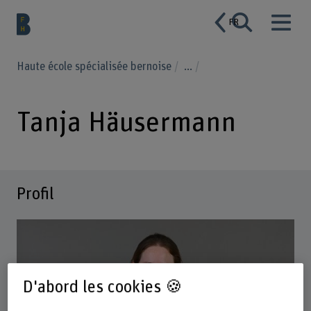
FR
Haute école spécialisée bernoise
...
Tanja Häusermann
Profil
D'abord les cookies 🍪