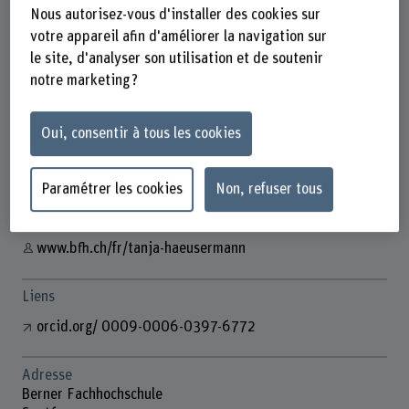
Nous autorisez-vous d'installer des cookies sur
votre appareil afin d'améliorer la navigation sur
le site, d'analyser son utilisation et de soutenir
Tanja Häusermann
notre marketing ?
Wissenschaftliche Assistentin
Oui, consentir à tous les cookies
Contact
+41 31 848 62 37
Paramétrer les cookies
Non, refuser tous
Afficher l'e-mail
www.bfh.ch/fr/tanja-haeusermann
Liens
orcid.org/ 0009-0006-0397-6772
Adresse
Berner Fachhochschule