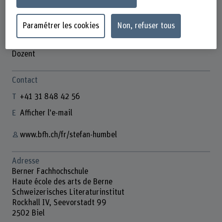
Paramétrer les cookies
Non, refuser tous
Dr. Stefan Humbel
Dozent
Contact
+41 31 848 42 56
Afficher l'e-mail
www.bfh.ch/fr/stefan-humbel
Adresse
Berner Fachhochschule
Haute école des arts de Berne
Schweizerisches Literaturinstitut
Rockhall IV, Seevorstadt 99
2502 Biel