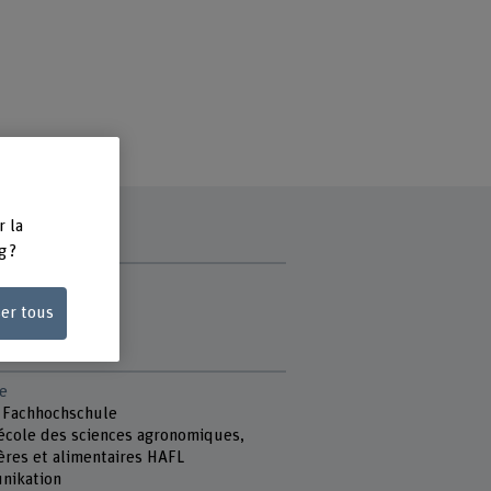
r la
g ?
ce
ser tous
di
e
 Fachhochschule
école des sciences agronomiques,
ières et alimentaires HAFL
nikation