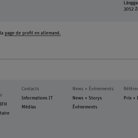
Längga
3052 Z
 la
page de profil en allemand.
Contacts
News + Évènements
Référe
s
Informations IT
News + Storys
Prix + 
 BFH
Médias
Évènements
taire