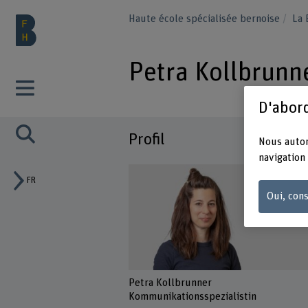
Haute école spécialisée bernoise
La
Petra Kollbrunn
D'abord
Profil
Nous autor
navigation 
FR
Oui, cons
Petra Kollbrunner
Kommunikationsspezialistin