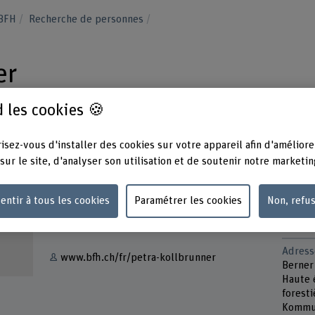
 BFH
Recherche de personnes
er
 les cookies 🍪
isez-vous d'installer des cookies sur votre appareil afin d'améliore
sur le site, d'analyser son utilisation et de soutenir notre marketin
Contact
Présen
Lundi
entir à tous les cookies
Paramétrer les cookies
Non, refu
+41 31 848 66 15
Mardi
Vendre
Afficher l'e-mail
Adress
www.bfh.ch/fr/petra-kollbrunner
Berner
Haute 
forest
Kommu