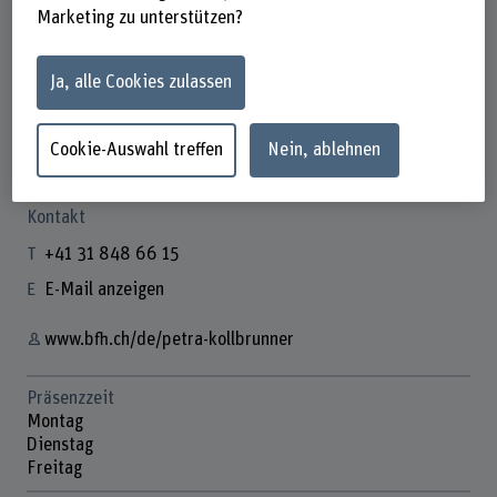
Marketing zu unterstützen?
Ja, alle Cookies zulassen
Petra Kollbrunner
Kommunikationsspezialistin
Cookie-Auswahl treffen
Nein, ablehnen
Kontakt
+41 31 848 66 15
E-Mail anzeigen
www.bfh.ch/de/petra-kollbrunner
Präsenzzeit
Montag
Dienstag
Freitag