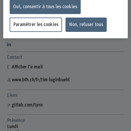
Oui, consentir à tous les cookies
Paramétrer les cookies
Non, refuser tous
Tim Luginbühl
Lehrbeauftragte/r
Contact
Afficher l'e-mail
www.bfh.ch/fr/tim-luginbuehl
Liens
gitlab.com/tynx
Présence
Lundi