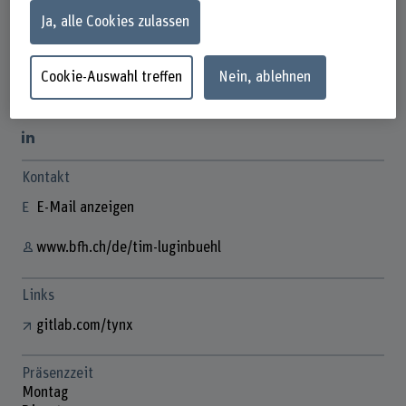
Ja, alle Cookies zulassen
Cookie-Auswahl treffen
Nein, ablehnen
Tim Luginbühl
Lehrbeauftragte/r
Kontakt
E-Mail anzeigen
www.bfh.ch/de/tim-luginbuehl
Links
gitlab.com/tynx
Präsenzzeit
Montag