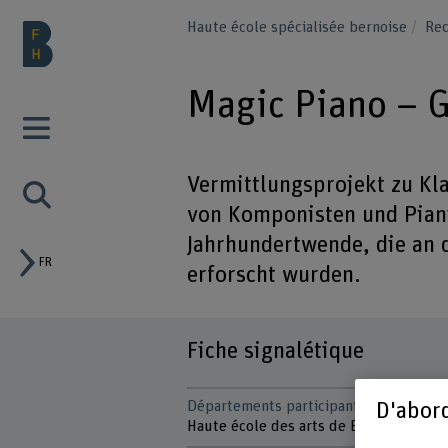
Haute école spécialisée bernoise
Rec
Magic Piano – G
Vermittlungsprojekt zu Kla
von Komponisten und Piani
Jahrhundertwende, die an d
FR
erforscht wurden.
Fiche signalétique
Départements participants
D'abord
Haute école des arts de Berne