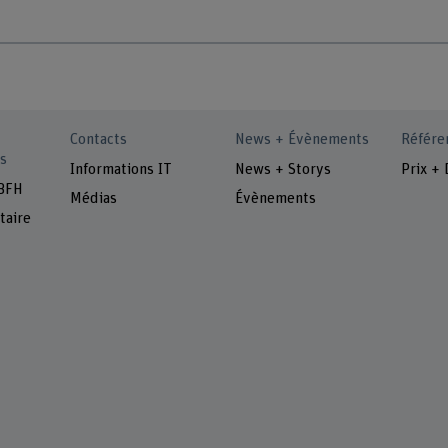
Contacts
News + Évènements
Référe
s
Informations IT
News + Storys
Prix + 
 BFH
Médias
Évènements
taire