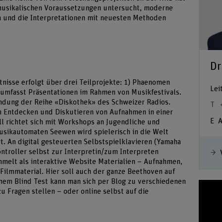
 musikalischen Voraussetzungen untersucht, moderne
 und die Interpretationen mit neuesten Methoden
Dr
nisse erfolgt über drei Teilprojekte: 1) Phaenomen
Lei
d umfasst Präsentationen im Rahmen von Musikfestivals.
ndung der Reihe «Diskothek» des Schweizer Radios.
am Entdecken und Diskutieren von Aufnahmen in einer
A
ll richtet sich mit Workshops an Jugendliche und
sikautomaten Seewen wird spielerisch in die Welt
t. An digital gesteuerten Selbstspielklavieren (Yamaha
ntroller selbst zur Interpretin/zum Interpreten
melt als interaktive Website Materialien – Aufnahmen,
 Filmmaterial. Hier soll auch der ganze Beethoven auf
einem Blind Test kann man sich per Blog zu verschiedenen
Fragen stellen – oder online selbst auf die