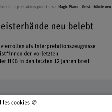
herche et prestations pour tiers
Magic Piano – Geisterhände neu
eisterhände neu belebt
vierrollen als Interpretationszeugnisse
st*innen der vorletzten
er HKB in den letzten 12 Jahren breit
Direction du projet
Parten
 les cookies 🍪
Simon Gertschen
Burge
Swissl