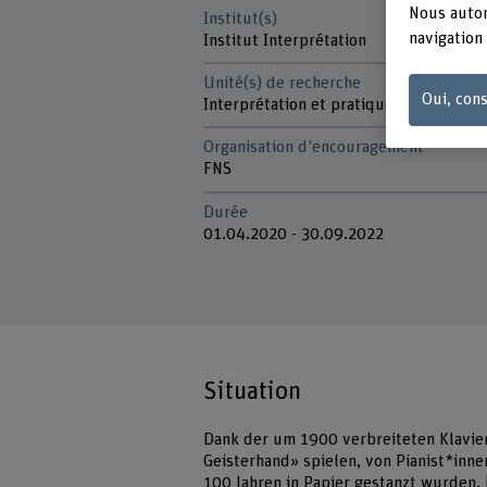
Nous autor
Institut(s)
navigation 
Institut Interprétation
Unité(s) de recherche
Oui, cons
Interprétation et pratiques d'exécutio
Organisation d'encouragement
FNS
Durée
01.04.2020 - 30.09.2022
Situation
Dank der um 1900 verbreiteten Klavier
Geisterhand» spielen, von Pianist*inn
100 Jahren in Papier gestanzt wurden.