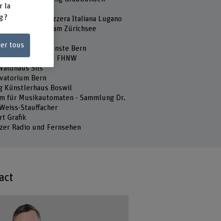
r la
ur Webbear
g ?
vatorio della Svizzera Italiana Lugano
al Musiksommer am Zürichsee
sium Hofwil
ser tous
chschule der Künste Bern
hule für Musik – FHNW
Waldhaus Sils
vatorium Bern
ng Künstlerhaus Boswil
 für Musikautomaten - Sammlung Dr.
 Weiss-Stauffacher
rt Grafik
zer Radio und Fernsehen
act