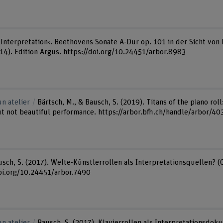
 ›Interpretation‹. Beethovens Sonate A-Dur op. 101 in der Sicht vo
 14). Edition Argus. https://doi.org/10.24451/arbor.8983
n atelier
Bärtsch, M., & Bausch, S. (2019). Titans of the piano ro
t not beautiful performance. https://arbor.bfh.ch/handle/arbor/40
ausch, S. (2017). Welte-Künstlerrollen als Interpretationsquellen? (C
oi.org/10.24451/arbor.7490
n atelier
Bausch, S. (2017). Klavierrollen als Interpretationsdo