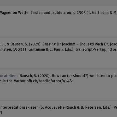
 Wagner on Welte: Tristan und Isolde around 1905 (T. Gartmann & M. 
. J., & Bausch, S. (2020). Chasing Dr Joachim – Die Jagd nach Dr. Jo
ten, 1903 (T. Gartmann & C. Pauli, Eds.). transcript-Verlag. http
n atelier
Bausch, S. (2020). How can (or should?) we listen to pia
e. https://arbor.bfh.ch/handle/arbor/41481
Interpretationsskizzen (S. Acquavella-Rauch & B. Petersen, Eds.). P
73