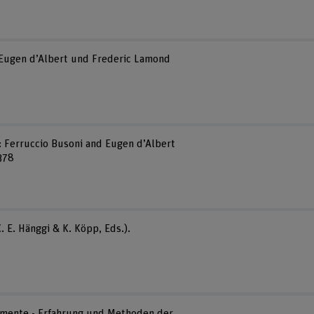
n Eugen d’Albert und Frederic Lamond
ll: Ferruccio Busoni and Eugen d’Albert
378
. E. Hänggi & K. Köpp, Eds.).
kumente - Erfahrung und Methoden der