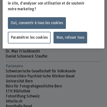
Durée (prévue)
le site, d'analyser son utilisation et de soutenir
01.02.2021 - 31.01.2025
notre marketing ?
Direction du projet
Ulrike Felsing
Oui, consentir à tous les cookies
Équipe du projet
Anthon Astrom
Paramétrer les cookies
Non, refuser tous
Vera Chiquet
Peter Fornaro
Dr. Max Frischknecht
Daniel Schoeneck Stauffer
Partenaire
Schweizerische Gesellschaft für Volkskunde
Universitäre Psychiatrische Kliniken Basel
Universität Bern
Büro für Fotografiegeschichte Bern
ETH Bibliothek
Fotostiftung Schweiz
infoclio.ch
Kunsthalle Basel