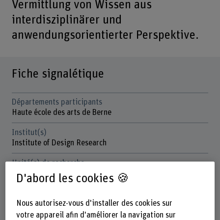
Vermittlung von Wissen aus
interdisziplinärer und
anwendungsorientierter Perspektive.
Fiche signalétique
Départements participants
Haute école des arts de Berne
Institut(s)
Institute of Design Research
Unité(s) de recherche
Knowledge Visualization
D'abord les cookies 🍪
Organisation d'encouragement
Nous autorisez-vous d'installer des cookies sur
FNS
votre appareil afin d'améliorer la navigation sur