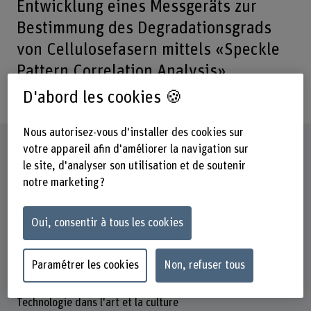
Entwicklung eines Messgeräts zur
Bestimmung des Degradationsgrads
von Cellulosefasern mittels «Speckle
Pattern Correlation Analysis»
anstrebt.
D'abord les cookies 🍪
Nous autorisez-vous d'installer des cookies sur
Fiche signalétique
votre appareil afin d'améliorer la navigation sur
le site, d'analyser son utilisation et de soutenir
notre marketing ?
Départements participants
Haute école des arts de Berne
Technique et informatique
Oui, consentir à tous les cookies
Institut(s)
Institut Matérialité dans l'art et la culture
Paramétrer les cookies
Non, refuser tous
Unité(s) de recherche
Technologie dans l'art et la culture