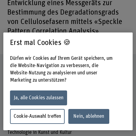
Entwicklung eines Messgeräts zur
Bestimmung des Degradationsgrads
von Cellulosefasern mittels «Speckle
Pattern Correlation Analysis»
anstrebt.
Erst mal Cookies 🍪
Dürfen wir Cookies auf Ihrem Gerät speichern, um
Steckbrief
die Website-Navigation zu verbessern, die
Website-Nutzung zu analysieren und unser
Marketing zu unterstützen?
Beteiligte Departemente
Hochschule der Künste Bern
Technik und Informatik
Ja, alle Cookies zulassen
Institut(e)
Institut Materialität in Kunst und Kultur
Cookie-Auswahl treffen
Nein, ablehnen
Forschungseinheit(en)
Technologie in Kunst und Kultur