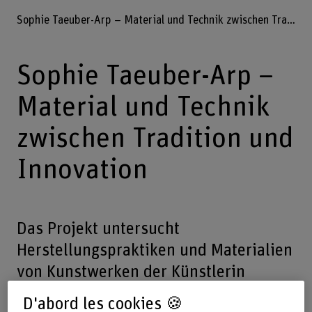
Sophie Taeuber-Arp – Material und Technik zwischen Tradition und Innovation
Sophie Taeuber-Arp –
Material und Technik
zwischen Tradition und
Innovation
Das Projekt untersucht
Herstellungspraktiken und Materialien
von Kunstwerken der Künstlerin
Sophie Taeuber-Arp. Das
D'abord les cookies 🍪