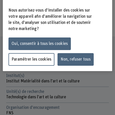
kunsttechnologische Wissen hilft,
strittige Datierungen, die Authentizität
Nous autorisez-vous d'installer des cookies sur
und die Intention ihrer Werke zu
votre appareil afin d'améliorer la navigation sur
le site, d'analyser son utilisation et de soutenir
klären.
notre marketing ?
Oui, consentir à tous les cookies
Fiche signalétique
Paramétrer les cookies
Non, refuser tous
Départements participants
Haute école des arts de Berne
Institut(s)
Institut Matérialité dans l'art et la culture
Unité(s) de recherche
Technologie dans l'art et la culture
Organisation d'encouragement
FNS