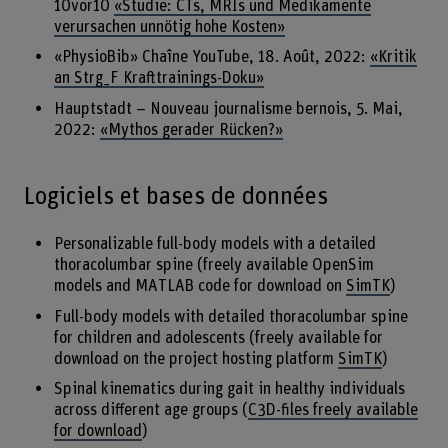
10vor10
«Studie: CTs, MRIs und Medikamente
verursachen unnötig hohe Kosten»
«PhysioBib» Chaîne YouTube, 18. Août, 2022:
«Kritik
an Strg_F Krafttrainings-Doku»
Hauptstadt – Nouveau journalisme bernois, 5. Mai,
2022:
«Mythos gerader Rücken?»
Logiciels et bases de données
Personalizable full-body models with a detailed
thoracolumbar spine (freely available OpenSim
models and MATLAB code for download on
SimTK
)
Full-body models with detailed thoracolumbar spine
for children and adolescents (freely available for
download on the project hosting platform
SimTK
)
Spinal kinematics during gait in healthy individuals
across different age groups (
C3D-files freely available
for download
)