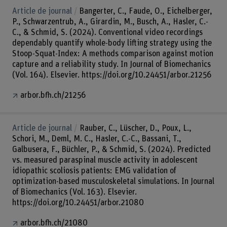
Article de journal
Bangerter, C., Faude, O., Eichelberger,
P., Schwarzentrub, A., Girardin, M., Busch, A., Hasler, C.-
C., & Schmid, S. (2024). Conventional video recordings
dependably quantify whole-body lifting strategy using the
Stoop-Squat-Index: A methods comparison against motion
capture and a reliability study. In Journal of Biomechanics
(Vol. 164). Elsevier. https://doi.org/10.24451/arbor.21256
arbor.bfh.ch/21256
Article de journal
Rauber, C., Lüscher, D., Poux, L.,
Schori, M., Deml, M. C., Hasler, C.-C., Bassani, T.,
Galbusera, F., Büchler, P., & Schmid, S. (2024). Predicted
vs. measured paraspinal muscle activity in adolescent
idiopathic scoliosis patients: EMG validation of
optimization-based musculoskeletal simulations. In Journal
of Biomechanics (Vol. 163). Elsevier.
https://doi.org/10.24451/arbor.21080
arbor.bfh.ch/21080