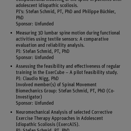
adolescent idiopathic scoliosis.
PI’s: Stefan Schmid, PT, PhD and Philippe Büchler,
PhD
Sponsor: Unfunded
Measuring 3D lumbar spine motion during functional
activities using textile sensors: A comparative
evaluation and reliability analysis.
PI: Stefan Schmid, PT, PhD
Sponsor: Unfunded
Assessing the feasibility and effectiveness of regular
training in the ExerCube – A pilot feasibility study.
PI: Claudio Nigg, PhD
Involved member(s) of Spinal Movement
Biomechanics Group: Stefan Schmid, PT, PhD (Co-
Investigator)
Sponsor: Unfunded
Neuromechanical Analysis of selected Corrective
Exercise Therapy Approaches in Adolescent
Idiopathic Scoliosis (ExercAIS).
PI: Stefan Schmid, PT, PhD