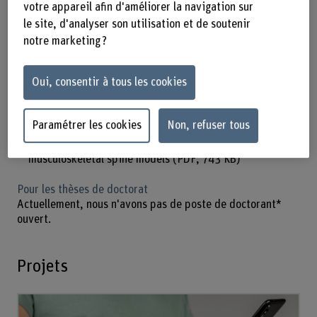
votre appareil afin d'améliorer la navigation sur
Automated daily living activities classification from
le site, d'analyser son utilisation et de soutenir
IMU data in adolescents using a deep learning model
notre marketing ?
(PDF, 252 KB)
Motion capture-driven simulations of spinal motion in
Oui, consentir à tous les cookies
patients with scoliosis
(PDF, 289 KB)
Personalizing musculoskeletal spine models of patients
with scoliosis
(PDF, 350 KB)
Paramétrer les cookies
Non, refuser tous
Deep reinforcement learning for controlling
musculoskeletal spine models
(PDF, 743 KB)
Pour les thèses de doctorat
Actuellement, nous n'avons pas de poste de doctorant*
ouvert.
Projets