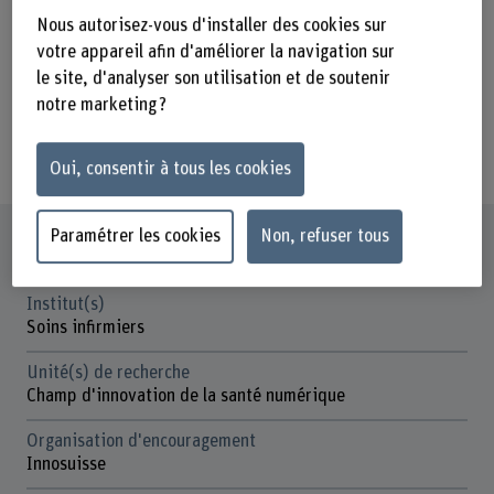
leurs commentaires sur le système.
Nous autorisez-vous d'installer des cookies sur
Les critères d'inclusion sont les
votre appareil afin d'améliorer la navigation sur
le site, d'analyser son utilisation et de soutenir
suivants : 1) Résident, parent ou
notre marketing ?
professionnel de santé 2)
Germanophone.
Oui, consentir à tous les cookies
Paramétrer les cookies
Non, refuser tous
Fiche signalétique
Institut(s)
Soins infirmiers
Unité(s) de recherche
Champ d'innovation de la santé numérique
Organisation d'encouragement
Innosuisse