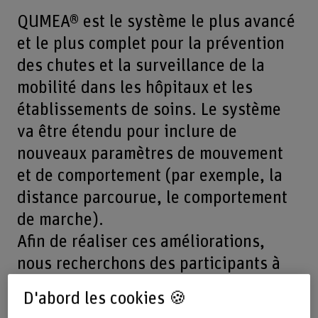
QUMEA® est le système le plus avancé
et le plus complet pour la prévention
des chutes et la surveillance de la
mobilité dans les hôpitaux et les
établissements de soins. Le système
va être étendu pour inclure de
nouveaux paramètres de mouvement
et de comportement (par exemple, la
distance parcourue, le comportement
de marche).
Afin de réaliser ces améliorations,
nous recherchons des participants à
l'étude entre mars 2023 et juin 2024
D'abord les cookies 🍪
qui souhaiteraient nous faire part de