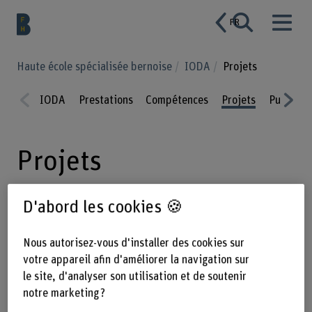
FR
Haute école spécialisée bernoise
IODA
Projets
IODA
Prestations
Compétences
Projets
Publicat
Prev
Nex
ious
t
Projets
D'abord les cookies 🍪
Bénéficiez d’un aperçu de nos projets
de recherche et de développement
Nous autorisez-vous d'installer des cookies sur
votre appareil afin d'améliorer la navigation sur
actuels ou terminés. Nous travaillons
le site, d'analyser son utilisation et de soutenir
sur l’analyse des données, la
notre marketing ?
modélisation, la planification