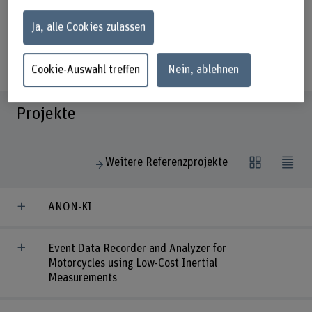
Datenanalyse, Modellierung,
Ja, alle Cookies zulassen
statistischer Versuchsplanung und
Signalverarbeitung.
Cookie-Auswahl treffen
Nein, ablehnen
Projekte
Weitere Referenzprojekte
ANON-KI
Event Data Recorder and Analyzer for
Motorcycles using Low-Cost Inertial
Measurements