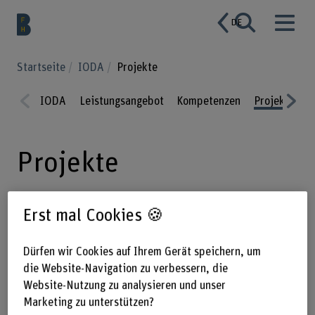
DE
Startseite
IODA
Projekte
IODA
Leistungsangebot
Kompetenzen
Projekte
P
Prev
Nex
ious
t
Projekte
Erst mal Cookies 🍪
Verschaffen Sie sich einen Überblick
über unsere laufenden und
Dürfen wir Cookies auf Ihrem Gerät speichern, um
abgeschlossenen Forschungs- und
die Website-Navigation zu verbessern, die
Entwicklungsprojekte. Wir
Website-Nutzung zu analysieren und unser
Marketing zu unterstützen?
beschäftigen uns etwa mit