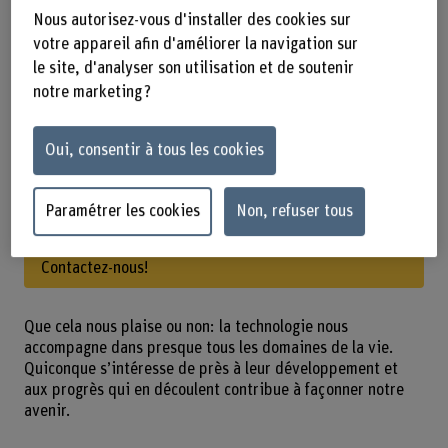
soutenons nos étudiant e s dans leurs
Nous autorisez-vous d'installer des cookies sur
projets et leurs travaux de fin
votre appareil afin d'améliorer la navigation sur
d’études. En tant que partenaire
le site, d'analyser son utilisation et de soutenir
notre marketing ?
économique, vous avez la possibilité
de soumettre des thèmes pour des
Oui, consentir à tous les cookies
travaux d’étudiant-e-s.
Paramétrer les cookies
Non, refuser tous
Avez-vous une idée de travail d’étudiant‑e?
Contactez-nous!
Que cela nous plaise ou non: la technologie nous
accompagne dans presque tous les domaines de la vie.
Quiconque s’intéresse de près à leur développement et
aux progrès qui en découlent contribue à façonner notre
avenir.