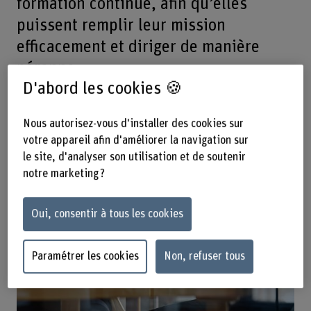
formation continue, afin qu’elles
puissent remplir leur mission
efficacement et diriger de manière
pérenne.
D'abord les cookies 🍪
Offre de prestations
Nous autorisez-vous d'installer des cookies sur
votre appareil afin d'améliorer la navigation sur
le site, d'analyser son utilisation et de soutenir
notre marketing ?
Oui, consentir à tous les cookies
Paramétrer les cookies
Non, refuser tous