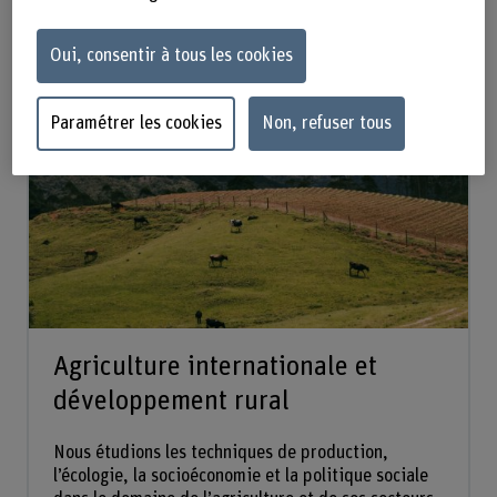
Oui, consentir à tous les cookies
Groupes de recherche :
Paramétrer les cookies
Non, refuser tous
Agriculture internationale et
développement rural
Nous étudions les techniques de production,
l’écologie, la socioéconomie et la politique sociale