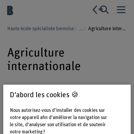
FR
Haute école spécialisée bernoise
...
Agriculture internationale
Agriculture
internationale
Dans le domaine de recherche de
D'abord les cookies 🍪
l’agriculture internationale, nous nous
penchons sur les défis mondiaux des
Nous autorisez-vous d'installer des cookies sur
votre appareil afin d'améliorer la navigation sur
systèmes agricoles et alimentaires
le site, d'analyser son utilisation et de soutenir
durables.
notre marketing ?