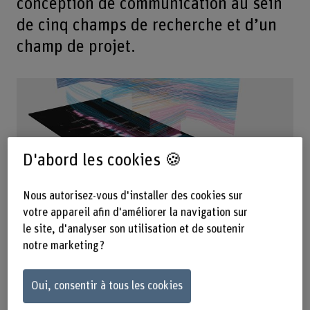
conception de communication au sein
de cinq champs de recherche et d’un
champ de projet.
D'abord les cookies 🍪
Nous autorisez-vous d'installer des cookies sur
Offre de services
votre appareil afin d'améliorer la navigation sur
le site, d'analyser son utilisation et de soutenir
notre marketing ?
Oui, consentir à tous les cookies