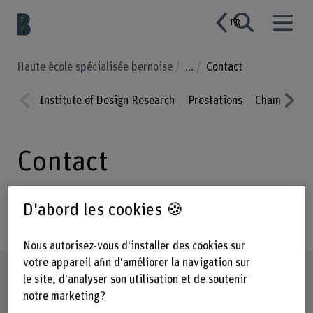
FR
Haute école spécialisée bernoise
...
Contact
Institute of Design Research
Prestations
Champs de 
Prev
Nex
ious
t
Contact
D'abord les cookies 🍪
Nous autorisez-vous d'installer des cookies sur
votre appareil afin d'améliorer la navigation sur
Organisation
le site, d'analyser son utilisation et de soutenir
notre marketing ?