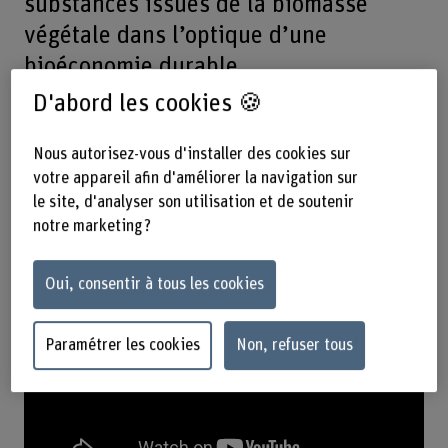
substances issues de la biomasse
végétale dans l’optique d’une
bioéconomie durable.
D'abord les cookies 🍪
Nous sommes spécialisés dans le développement de
processus et de produits, du stade du laboratoire jusqu’à
Nous autorisez-vous d'installer des cookies sur
l’échelle pilote. Notre objectif est d’accompagner nos
votre appareil afin d'améliorer la navigation sur
partenaires dans le développement et la mise en œuvre
le site, d'analyser son utilisation et de soutenir
d’innovations en utilisant des substances issues du bois,
de l’écorce et d’autres matières premières végétales.
notre marketing ?
Oui, consentir à tous les cookies
Paramétrer les cookies
Non, refuser tous