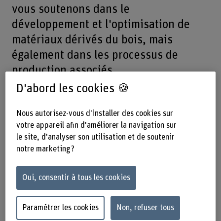
vous soutenons dans le
développement et l'optimisation de
matériaux dérivés du bois, mais
également dans les processus de
production associés.
D'abord les cookies 🍪
Outre les matériaux à base de particules et de fibres, nous
nous concentrons notamment sur les matériaux légers et
Nous autorisez-vous d'installer des cookies sur
les matières premières alternatives.
votre appareil afin d'améliorer la navigation sur
le site, d'analyser son utilisation et de soutenir
notre marketing ?
Offre de prestations
Oui, consentir à tous les cookies
Nous accompagnons le déploiement de votre produit, de
Paramétrer les cookies
Non, refuser tous
son développement et son optimisation à sa
commercialisation. Tous les mandats sont exécutés par des