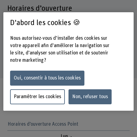
Horaires d’ouverture
D'abord les cookies 🍪
Lun. - ven.
7 h - 18 h 30
Nous autorisez-vous d'installer des cookies sur
Sam.
votre appareil afin d'améliorer la navigation sur
7 h - 13 h
le site, d'analyser son utilisation et de soutenir
notre marketing ?
Dim.
Fermé
Oui, consentir à tous les cookies
Horaires d’ouverture pendant le
Paramétrer les cookies
Non, refuser tous
semestre
Horaires d’ouverture Access Point
Lun. -