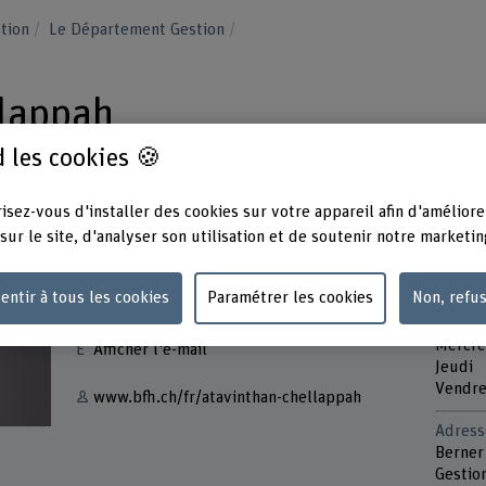
stion
Le Département Gestion
llappah
 les cookies 🍪
isez-vous d'installer des cookies sur votre appareil afin d'améliore
sur le site, d'analyser son utilisation et de soutenir notre marketin
Contact
Présen
entir à tous les cookies
Paramétrer les cookies
Non, refu
Lundi
+41 31 848 48 46
Mardi 
Mercre
Afficher l'e-mail
Jeudi
Vendre
www.bfh.ch/fr/atavinthan-chellappah
Adress
Berner
Gestio