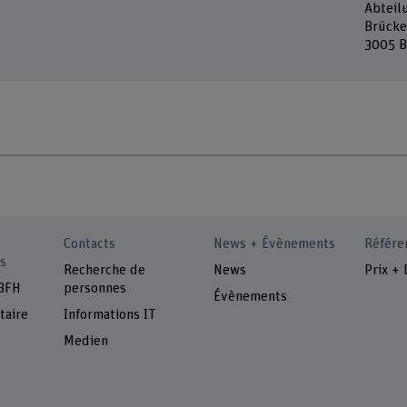
Abteil
Brücke
3005 B
Contacts
News + Évènements
Référe
s
Recherche de
News
Prix + 
 BFH
personnes
Évènements
taire
Informations IT
Medien