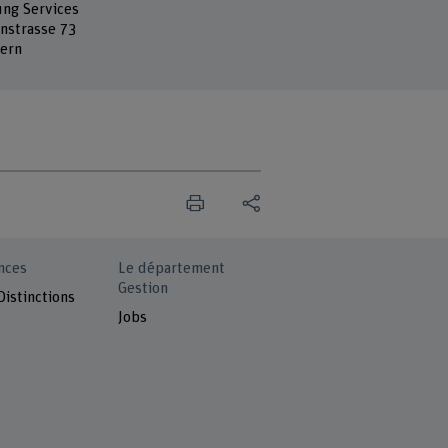
ung Services
nstrasse 73
ern
nces
Le département
Gestion
Distinctions
Jobs