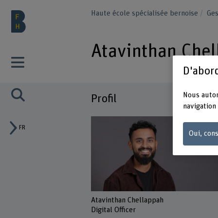
Haute école spécialisée bernoise
Ge
Atavinthan Che
D'abord
Nous autor
Profil
navigation 
FR
Oui, cons
Atavinthan Chellappah
Digital Officer