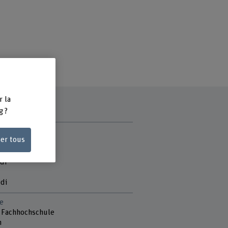
r la
g ?
ce
ser tous
matin
di
di
e
 Fachhochschule
n