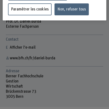
Paramétrer les cookies
Non, refuser tous
Prof. Dr. Daniel Burda
Externe Fachperson
Contact
Afficher l'e-mail
www.bfh.ch/fr/daniel-burda
Adresse
Berner Fachhochschule
Gestion
Wirtschaft
Brückenstrasse 73
3005 Bern