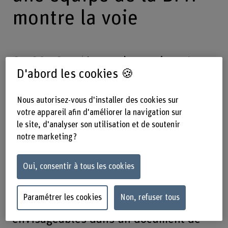
montre la voie
05.09.2023
Le nombre croissant
D'abord les cookies 🍪
d’installations photovoltaïques
constitue un défi pour la stabilité du
Nous autorisez-vous d'installer des cookies sur
réseau électrique. Une couteuse
votre appareil afin d'améliorer la navigation sur
extension du réseau ne constitue
le site, d'analyser son utilisation et de soutenir
notre marketing ?
cependant pas une fatalité: un groupe
de recherche du Laboratoire pour des
Oui, consentir à tous les cookies
systèmes photovoltaïques de la Haute
école spécialisée bernoise BFH
Paramétrer les cookies
Non, refuser tous
présente les autres options
envisageables dans un document de