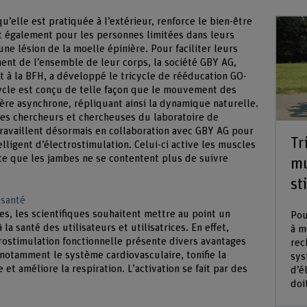
qu’elle est pratiquée à l’extérieur, renforce le bien-être
t également pour les personnes limitées dans leurs
e lésion de la moelle épinière. Pour faciliter leurs
t de l’ensemble de leur corps, la société GBY AG,
t à la BFH, a développé le tricycle de rééducation GO-
ycle est conçu de telle façon que le mouvement des
ère asynchrone, répliquant ainsi la dynamique naturelle.
des chercheurs et chercheuses du laboratoire de
travaillent désormais en collaboration avec GBY AG pour
Tr
ligent d’électrostimulation. Celui-ci active les muscles
te que les jambes ne se contentent plus de suivre
mu
st
 santé
s, les scientifiques souhaitent mettre au point un
Pou
la santé des utilisateurs et utilisatrices. En effet,
à m
trostimulation fonctionnelle présente divers avantages
rec
 notamment le système cardiovasculaire, tonifie la
sys
et améliore la respiration. L’activation se fait par des
d’é
doi