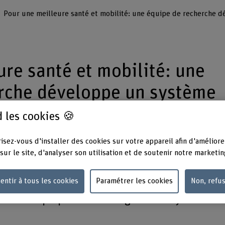
ure santé et mobilité: une
rche développe un système
ation
 les cookies 🍪
isez-vous d'installer des cookies sur votre appareil afin d'améliore
r les déplacements des personnes à mobilité
sur le site, d'analyser son utilisation et de soutenir notre marketin
 leur santé, une équipe de recherche de la Hau
entir à tous les cookies
Paramétrer les cookies
Non, refu
 BFH met au point un système intelligent
onnelle qui peut être intégré au tricycle de