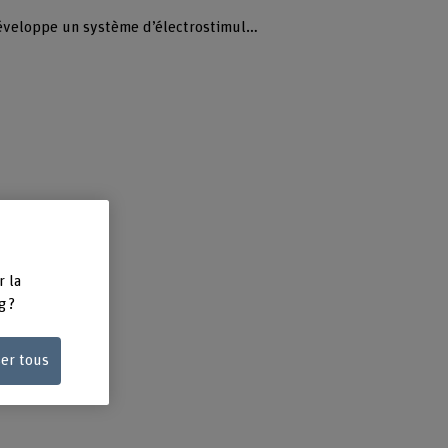
Pour une meilleure santé et mobilité: une équipe de recherche développe un système d’électrostimulation
r la
g ?
te
ser tous