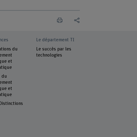
nces
Le département TI
ations du
Le succès par les
tement
technologies
que et
atique
s du
tement
que et
atique
Distinctions