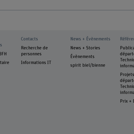
Contacts
News + Évènements
Référe
s
Recherche de
News + Stories
Public
 BFH
personnes
dépar
Évènements
Techni
taire
Informations IT
spirit biel/bienne
inform
Projet
dépar
Techni
inform
Prix + 