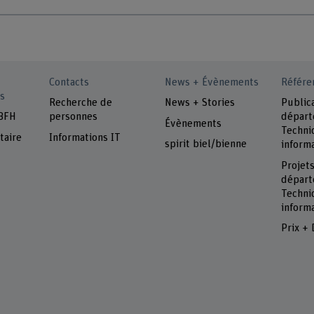
Contacts
News + Évènements
Référe
s
Recherche de
News + Stories
Public
 BFH
personnes
dépar
Évènements
Techni
taire
Informations IT
spirit biel/bienne
inform
Projet
dépar
Techni
inform
Prix + 