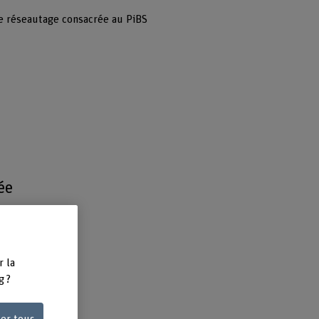
e réseautage consacrée au PiBS
ée
a
es
r la
g ?