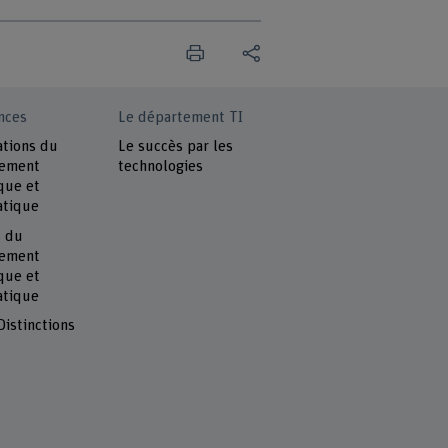
nces
Le département TI
ations du
Le succès par les
tement
technologies
que et
atique
s du
tement
que et
atique
Distinctions