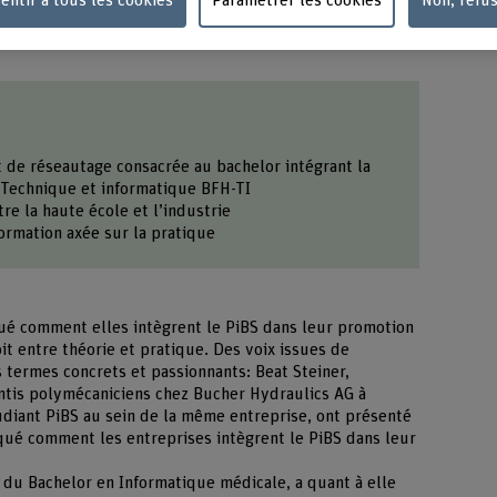
entir à tous les cookies
Paramétrer les cookies
Non, refu
 de réseautage consacrée au bachelor intégrant la
Technique et informatique BFH-TI
re la haute école et l’industrie
ormation axée sur la pratique
qué comment elles intègrent le PiBS dans leur promotion
roit entre théorie et pratique. Des voix issues de
es termes concrets et passionnants: Beat Steiner,
ntis polymécaniciens chez Bucher Hydraulics AG à
tudiant PiBS au sein de la même entreprise, ont présenté
qué comment les entreprises intègrent le PiBS dans leur
 du Bachelor en Informatique médicale, a quant à elle