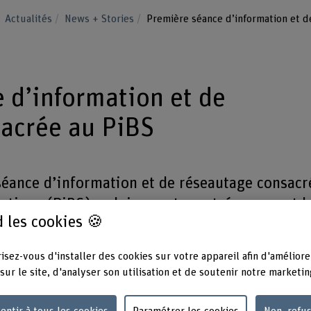
Actualités
News + Stories
Première séance d’information et d
 d’information et de
acrée au PiBS
éance d’information et de réseautage consacr
pratique (PiBS) a clairement montré comment l
 les cookies 🍪
 l'entreprise peuvent, ensemble, encourager l
âge et concevoir une formation axée sur la
isez-vous d'installer des cookies sur votre appareil afin d'améliore
 les entreprises et les personnes intéressées
sur le site, d'analyser son utilisation et de soutenir notre marketin
nce et l'impact du modèle PiBS.