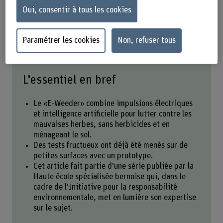
Oui, consentir à tous les cookies
De fortes impulsions électriques permettent d’éliminer les
herbes indésirables sans usage de pesticides. (Photo:
BFH-HAFL)
Paramétrer les cookies
Non, refuser tous
L’essentiel en bref
Le «E-Weeder» combine impulsions électriques
et intelligence artificielle pour lutter contre les
mauvaises herbes, sans herbicides et en
ménageant le sol.
Des tests fructueux ont déjà été menés sur de
petites surfaces avec un prototype.
Cet article fait partie d’une série publiée par la
Haute école spécialisée bernoise qui, dans le
cadre de l’Initiative pour la responsabilité
environnementale, met en lumière son expertise
sur le sujet.