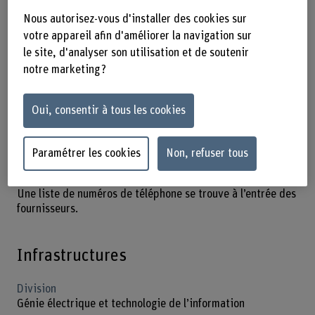
Berthoud Tiergarten
Nous autorisez-vous d'installer des cookies sur
Berthoud Zeughaus
votre appareil afin d'améliorer la navigation sur
le site, d'analyser son utilisation et de soutenir
Accès en voiture
notre marketing ?
En voiture, vous atteignez Berthoud en passant par
l’autoroute A1 et la sortie Kirchberg.
Des places de stationnement payantes sont disponibles au
Oui, consentir à tous les cookies
Jlcoweg 1 (distributeur de tickets).
Livraison
Paramétrer les cookies
Non, refuser tous
Pour les livraisons, veuillez vous annoncer préalablement à
la conciergerie ou à la personne qui a passé commande.
Une liste de numéros de téléphone se trouve à l’entrée des
fournisseurs.
Infrastructures
Division
Génie électrique et technologie de l’information