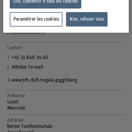
Oui, consentir à tous les cookies
Paramétrer les cookies
Non, refuser tous
Regula Guggisberg
Projektcontrollerin
Contact
+41 31 848 34 40
Afficher l'e-mail
www.bfh.ch/fr/regula-guggisberg
Présence
Lundi
Mercredi
Adresse
Berner Fachhochschule