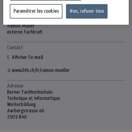
Paramétrer les cookies
Non, refuser tous
Ramon Müller
externe Fachkraft
Contact
Afficher l'e-mail
www.bfh.ch/fr/ramon-mueller
Adresse
Berner Fachhochschule
Technique et informatique
Weiterbildung
Aarbergstrasse 46
2503 Biel