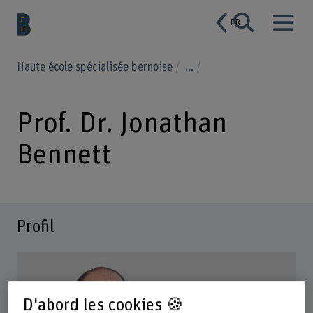
FR
Haute école spécialisée bernoise
...
Prof. Dr. Jonathan
Bennett
Profil
D'abord les cookies 🍪