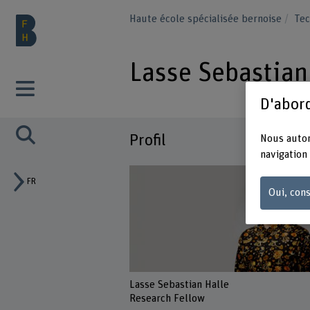
Haute école spécialisée bernoise
Tec
Lasse Sebastian
D'abord
Profil
Nous autor
navigation 
FR
Oui, cons
Lasse Sebastian Halle
Research Fellow