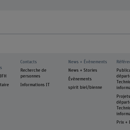
Contacts
News + Évènements
Référe
s
Recherche de
News + Stories
Public
 BFH
personnes
dépar
Évènements
Techni
taire
Informations IT
spirit biel/bienne
inform
Projet
dépar
Techni
inform
Prix + 