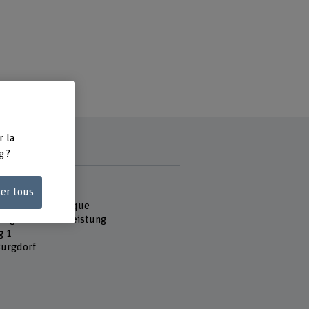
r la
g ?
e
 Fachhochschule
ser tous
que et informatique
ung und Dienstleistung
g 1
urgdorf