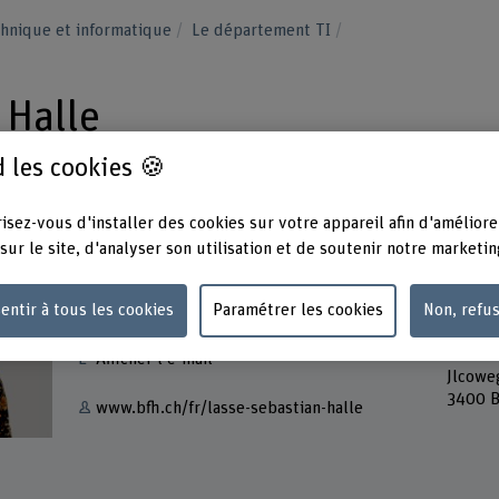
hnique et informatique
Le département TI
 Halle
 les cookies 🍪
isez-vous d'installer des cookies sur votre appareil afin d'améliore
sur le site, d'analyser son utilisation et de soutenir notre marketin
Contact
Adress
Berner
entir à tous les cookies
Paramétrer les cookies
Non, refu
+41 31 848 62 31
Techni
Forsch
Afficher l'e-mail
Jlcowe
3400 B
www.bfh.ch/fr/lasse-sebastian-halle