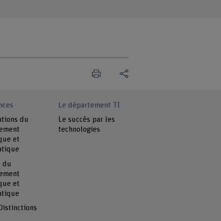
nces
Le département TI
ations du
Le succès par les
tement
technologies
que et
atique
s du
tement
que et
atique
Distinctions