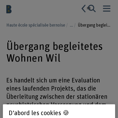
FR
Haute école spécialisée bernoise
...
Übergang begleitetes Wohnen Wil
Übergang begleitetes
Wohnen Wil
Es handelt sich um eine Evaluation
eines laufenden Projekts, das die
Überleitung zwischen der stationären
psychiatrischen Versorgung und dem
begleiteten Wohnen verbessern soll.
D'abord les cookies 🍪