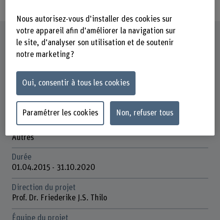
Nous autorisez-vous d'installer des cookies sur
votre appareil afin d'améliorer la navigation sur
Fiche signalétique
le site, d'analyser son utilisation et de soutenir
notre marketing ?
Départements participants
Santé
Oui, consentir à tous les cookies
Institut(s)
Soins infirmiers
Paramétrer les cookies
Non, refuser tous
Organisation d'encouragement
Autres
Durée
01.04.2015 - 31.10.2020
Direction du projet
Prof. Dr. Friederike J.S. Thilo
Équipe du projet