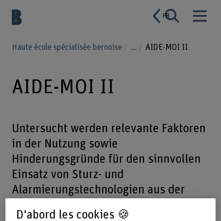
FR
Haute école spécialisée bernoise
...
AIDE-MOI II
AIDE-MOI II
Untersucht werden relevante Faktoren
in der Nutzung sowie
Hinderungsgründe für den sinnvollen
Einsatz von Sturz- und
Alarmierungstechnologien aus der
Perspektive von älteren Menschen und
D'abord les cookies 🍪
ihren wichtigsten Vertrauenspersonen.