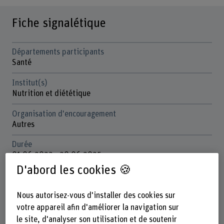
Fiche signalétique
Départements participants
Santé
Institut(s)
Nutrition et diététique
Organisation d'encouragement
Autres
Durée
01.06.2022 - 30.06.2025
D'abord les cookies 🍪
Direction du projet
Prof. Dr. Klazine Van der Horst
Nous autorisez-vous d'installer des cookies sur
Équipe du projet
votre appareil afin d'améliorer la navigation sur
Tanja Häusermann
le site, d'analyser son utilisation et de soutenir