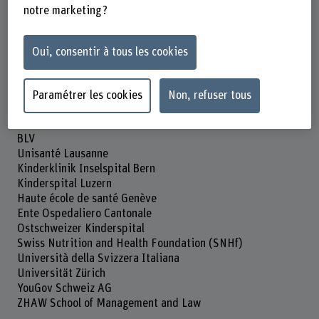
Katja Uhlmann
notre marketing ?
Franziska Scheidegger-Balmer
Loan Catalano
Deborah Beyli
Oui, consentir à tous les cookies
Fabienne Schaller
Natalie Sara Bez
Paramétrer les cookies
Non, refuser tous
Partenaire
Bundesamt für Lebensmittelsicherheit und Veterinärwesen
BLV
Unisanté Lausanne
Kinderklinik Inselspital Bern
Kinderspital Luzern
Haute école de santé Genève
Ente Ospedaliero Cantonale
Ostschweizer Kinderspital
Swiss Nutrition and Health Foundation (SNHf)
Università della Svizzera Italiana
Universität Zürich
YouGov Schweiz AG
ZHAW School of Management and Law