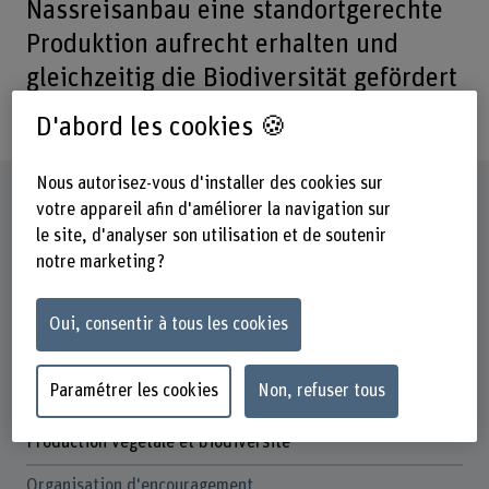
Nassreisanbau eine standortgerechte
Produktion aufrecht erhalten und
gleichzeitig die Biodiversität gefördert
werden
D'abord les cookies 🍪
Nous autorisez-vous d'installer des cookies sur
Fiche signalétique
votre appareil afin d'améliorer la navigation sur
le site, d'analyser son utilisation et de soutenir
Départements participants
notre marketing ?
Haute école des sciences agronomiques, forestières et
alimentaires
Oui, consentir à tous les cookies
Institut(s)
Agronomie
Paramétrer les cookies
Non, refuser tous
Unité(s) de recherche
Production végétale et biodiversité
Organisation d'encouragement