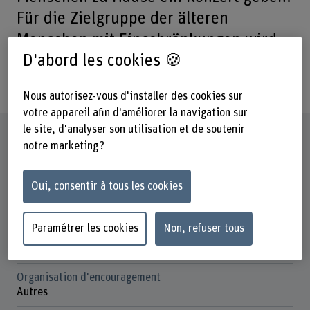
Für die Zielgruppe der älteren
Menschen mit Einschränkungen wird
D'abord les cookies 🍪
dieses Angebot wissenschaftlich
begleitet.
Nous autorisez-vous d'installer des cookies sur
votre appareil afin d'améliorer la navigation sur
le site, d'analyser son utilisation et de soutenir
Fiche signalétique
notre marketing ?
Départements participants
Oui, consentir à tous les cookies
Santé
Travail Social
Paramétrer les cookies
Non, refuser tous
Institut(s)
S / Institut de l’âge
Organisation d'encouragement
Autres