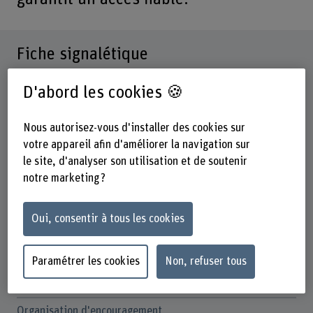
Fiche signalétique
D'abord les cookies 🍪
Départements participants
Technique et informatique
Gestion
Nous autorisez-vous d'installer des cookies sur
votre appareil afin d'améliorer la navigation sur
Institut(s)
le site, d'analyser son utilisation et de soutenir
Institute for Data Applications and Security (IDAS)
notre marketing ?
Institute for Applied Data Science & Finance
Unité(s) de recherche
Oui, consentir à tous les cookies
IDAS / Identity and Access Management (IAM)
Champ thématique stratégique
Paramétrer les cookies
Non, refuser tous
Champ thématique "Transformation numérique centrée sur
l'humain"
Organisation d'encouragement