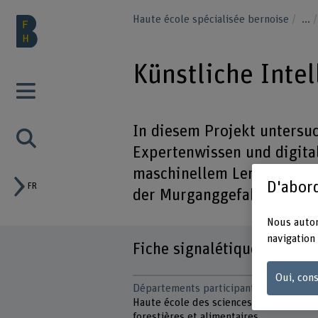
Haute école spécialisée bernoise
...
Künstliche Inte
In diesem Projekt untersu
Expertenwissen und digita
maschinellem Lernen zur l
D'abord
FR
der Murganggefahr.
Nous autor
navigation 
Fiche signalétique
Oui, cons
Départements participants
Haute école des sciences agronomique
forestières et alimentaires