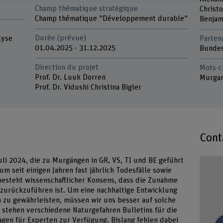
Champ thématique stratégique
Christ
Champ thématique "Développement durable"
Benjam
Durée (prévue)
lyse
Parten
01.04.2025 - 31.12.2025
Bundes
Direction du projet
Mots-c
Prof. Dr. Luuk Dorren
Murgan
Prof. Dr. Vidushi Christina Bigler
Cont
li 2024, die zu Murgängen in GR, VS, TI und BE geführt
m seit einigen Jahren fast jährlich Todesfälle sowie
besteht wissenschaftlicher Konsens, dass die Zunahme
 zurückzuführen ist. Um eine nachhaltige Entwicklung
 zu gewährleisten, müssen wir uns besser auf solche
 stehen verschiedene Naturgefahren Bulletins für die
sagen für Experten zur Verfügung. Bislang fehlen dabei