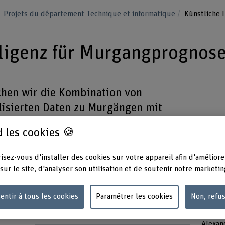
Projets du département Technique et informatique
Künstliche 
lligenz für Murgangprognos
chen wir die Kombination von
lisierten Daten zu Murgängen mit
aufenden Aktualisierung der Prognose
 les cookies 🍪
isez-vous d'installer des cookies sur votre appareil afin d'améliore
sur le site, d'analyser son utilisation et de soutenir notre marketin
entir à tous les cookies
Paramétrer les cookies
Non, refu
Unité(s) de recherche
Équipe
s,
Forêts de montagne et dangers naturels
Prof. 
Alexan