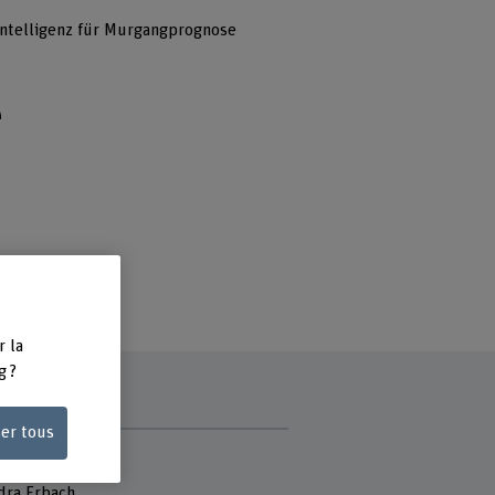
Intelligenz für Murgangprognose
e
r la
g ?
ser tous
 du projet
Dr. Luuk Dorren
dra Erbach