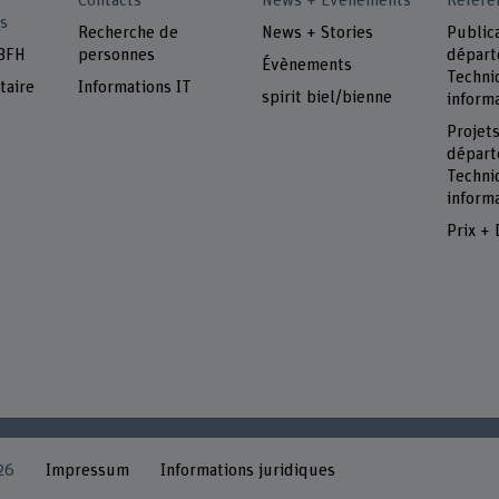
Contacts
News + Évènements
Référe
s
Recherche de
News + Stories
Public
 BFH
personnes
dépar
Évènements
Techni
taire
Informations IT
spirit biel/bienne
inform
Projet
dépar
Techni
inform
Prix + 
26
Impressum
Informations juridiques