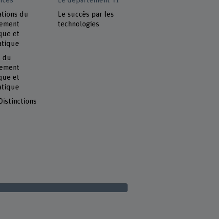
nces
Le département TI
ations du
Le succès par les
tement
technologies
que et
atique
s du
tement
que et
atique
Distinctions