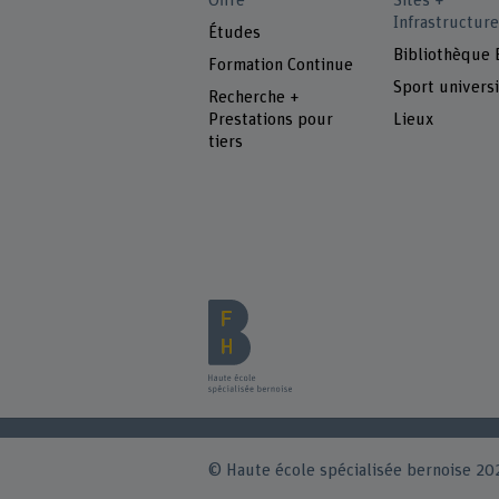
Offre
Sites +
Infrastructure
Études
Bibliothèque
Formation Continue
Sport universi
Recherche +
Prestations pour
Lieux
tiers
© Haute école spécialisée bernoise 20