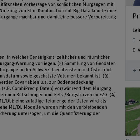
litätsnahen Vorhersage von schädlichen Murgängen mit
utzung von KI in Kombination mit Big Data könnte eine
Pr
Murgänge machbar und damit eine bessere Vorbereitung
Lei
A
en, in welcher Genauigkeit, zeitlicher und räumlicher
Murgang-Warnung vorliegen. (2) Sammlung von Geodaten
Murgänge in der Schweiz, Liechtenstein und Österreich
nisdatum sowie geschätzte Volumen bekannt ist. (3)
 werden Covariablen u.a. zur Bodenbedeckung,
n (z.B. CombiPrecip Daten) vor/während dem Murgang
retenen Rutschungen und Fels-/Bergstürzen im EZG. (4)
L/DL): eine zufällige Teilmenge der Daten wird als
edene ML/DL Modelle werden mit den verbleibenden
idierung unterzogen, um die Quantifizierung der